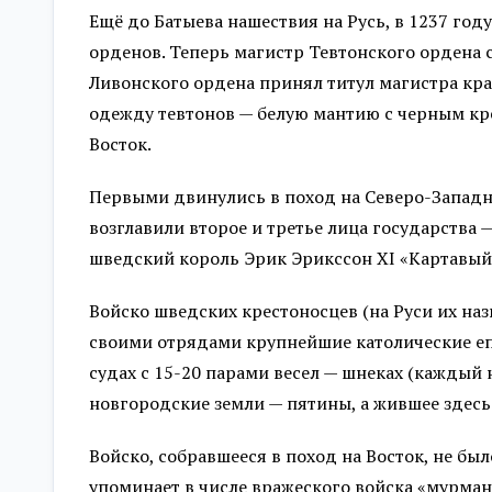
Ещё до Батыева нашествия на Русь, в 1237 го
орденов. Теперь магистр Тевтонского ордена
Ливонского ордена принял титул магистра кр
одежду тевтонов — белую мантию с черным кр
Восток.
Первыми двинулись в поход на Северо-Западн
возглавили второе и третье лица государства
шведский король Эрик Эрикссон XI «Картавый
Войско шведских крестоносцев (на Руси их на
своими отрядами крупнейшие католические еп
судах с 15-20 парами весел — шнеках (каждый н
новгородские земли — пятины, а жившее здес
Войско, собравшееся в поход на Восток, не б
упоминает в числе вражеского войска «мурма