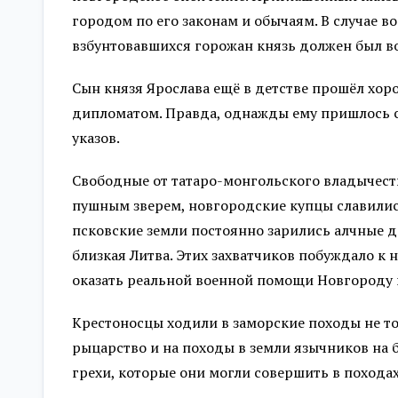
городом по его законам и обычаям. В случае 
взбунтовавшихся горожан князь должен был во
Сын князя Ярослава ещё в детстве прошёл хор
дипломатом. Правда, однажды ему пришлось сп
указов.
Свободные от татаро-монгольского владычеств
пушным зверем, новгородские купцы славилис
псковские земли постоянно зарились алчные 
близкая Литва. Этих захватчиков побуждало к
оказать реальной военной помощи Новгороду 
Крестоносцы ходили в заморские походы не то
рыцарство и на походы в земли язычников на б
грехи, которые они могли совершить в походах