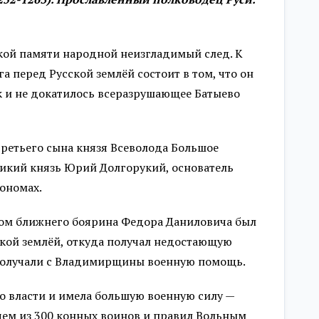
ской памяти народной неизгладимый след. К
а перед Русской землёй состоит в том, что он
к и не докатилось всеразрушающее Батыево
третьего сына князя Всеволода Большое
ликий князь Юрий Долгорукий, основатель
ономах.
ром ближнего боярина Федора Даниловича был
кой землёй, откуда получал недостающую
ы получали с Владимирщины военную помощь.
бо власти и имела большую военную силу —
чем из 300 конных воинов и правил Вольным