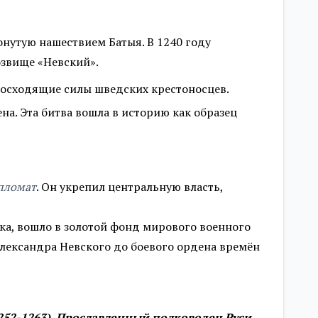
онутую нашествием Батыя. В 1240 году
озвище «Невский».
восходящие силы шведских крестоносцев.
на. Эта битва вошла в историю как образец
пломат
. Он укрепил центральную власть,
ика, вошло в золотой фонд мирового военного
 Александра Невского до боевого ордена времён
1252-1263). Прославленный полководец Руси.