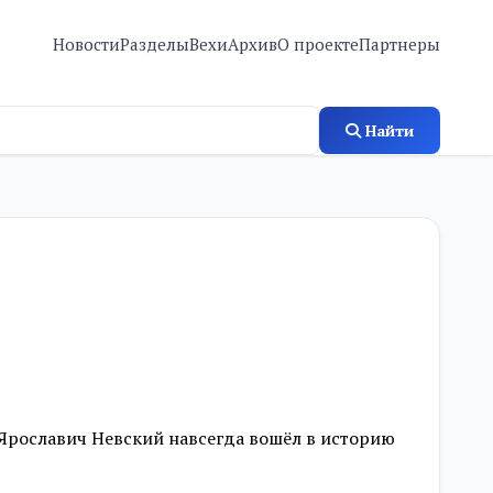
Новости
Разделы
Вехи
Архив
О проекте
Партнеры
Найти
Ярославич Невский навсегда вошёл в историю