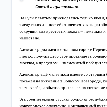
Святой в православии.
На Руси к святым причислялись только люди, 
числу таких личностей относится князь-ратобо
сокрушил два крестовых похода — немецких и 
нашествие.
Александр родился в стольном городе Переясл
Гнездо, получившего своё прозвище за большо
Москвы, а прадедом — знаменитый победител
Александр ещё мальчиком вместе со старшим
посажен на княжение в Вольном Новгороде, к
часть хлеба, и обычно приглашал на княжение
Эта средневековая русская боярская республи
новгородское ополчение. Приглашённый князь