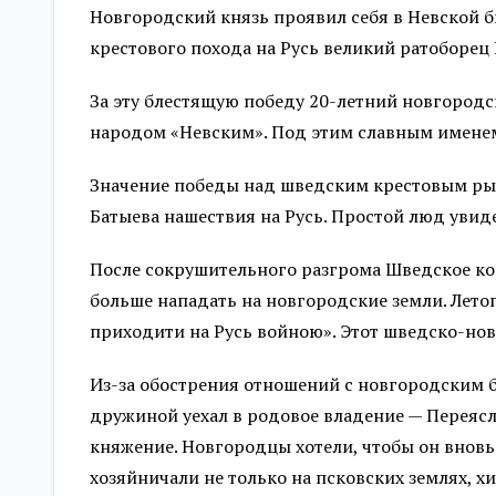
Новгородский князь проявил себя в Невской б
крестового похода на Русь великий ратоборец 
За эту блестящую победу 20-летний новгород
народом «Невским». Под этим славным именем
Значение победы над шведским крестовым рыца
Батыева нашествия на Русь. Простой люд уви
После сокрушительного разгрома Шведское ко
больше нападать на новгородские земли. Лето
приходити на Русь войною». Этот шведско-но
Из-за обострения отношений с новгородским б
дружиной уехал в родовое владение — Переясл
княжение. Новгородцы хотели, чтобы он вновь 
хозяйничали не только на псковских землях, 