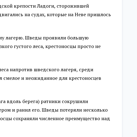
дской крепости Ладоги, сторожившей
вигались на судах, которые на Неве пришлось
му лагерю. Шведы проявили большую
кого густого леса, крестоносцы просто не
еса напротив шведского лагеря, среди
л смелое и неожиданное для крестоносцев
ага вдоль берега) ратники сокрушили
ером и ранил его. Шведы потеряли несколько
оносцы сохраняли численное преимущество над