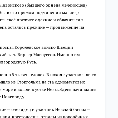
и Ливонского (бывшего ордена меченосцев)
йся в его прямом подчинении магистр
ь своё прежнее одеяние и облачиться в
дена остались прежние — продвижение на
носцы. Королевское войско Швеции
ский зять Биргер Магнуссон. Именно им
овгородскую Русь.
рно 5 тысяч человек. В походе участвовали со
ышло из Стокгольма на ста одномачтовых
ое море и вошли в устье Невы. Здесь начинались
у Новгороду.
го» — очевидец и участник Невской битвы —
ыцари-крестоносцы, отряды из покорённых