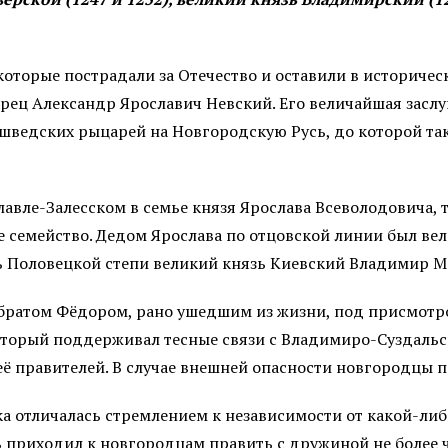
которые пострадали за Отечество и оставили в историче
рец Александр Ярославич Невский. Его величайшая заслуг
шведских рыцарей на Новгородскую Русь, до которой та
авле-Залесском в семье князя Ярослава Всеволодовича, 
е семейство. Дедом Ярослава по отцовской линии был ве
ь Половецкой степи великий князь Киевский Владимир М
 братом Фёдором, рано ушедшим из жизни, под присмот
оторый поддерживал тесные связи с Владимиро-Суздальс
 её правителей. В случае внешней опасности новгородц
ка отличалась стремлением к независимости от какой-ли
 приходил к новгородцам править с дружиной не более 