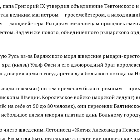
ду, папа Григорий IX утвердил объединение Тевтонского 
 стал великим магистром — гроссмейстером, а находивши
ая — ландмейстера. Рыцарям-меченосцам пришлось сменит
естом. Задачи же нового, объединённого рыцарского ор
ую Русь из-за Варяжского моря шведские рыцари-кресто
 — ярл (князь) Ульф Фаси и его двоюродный брат королев
» доверил армию государства для большого похода на Н
зывали «свеями») по тем временам была огромным — приме
ископы Швеции. Королевское войско (морской ледунг) в
ёс на себе от 50 до 80 человек), они пересекли Балтийск
ь небольшое племя ижорян платило дань Вольному город
ыло чисто шведским. Летописец «Жития Александра Невско
нь». Ею могли быть отдельные датские или норвежские р