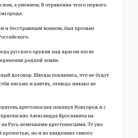
слом, а умением. В отражении этого первого
овгорода.
ым и бесстрашным воином, был прозван
Российского.
еда русского оружия над врагом после
 единения родной земли.
ый договор. Шведы поклялись, что не будут
себя письмо и клятву, отнюдь никако не
едитель крестоносцев покинул Новгород и с
 пригласило Александра Ярославича на
а на Русь немецкими крестоносцами. Те уже
 крепостью, но и во владениях самого