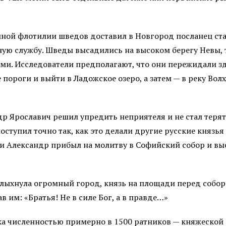
мной флотилии шведов доставил в Новгород посланец с
ую службу. Шведы высадились на высоком берегу Невы, т
ами. Исследователи предполагают, что они пережидали зд
пороги и выйти в Ладожское озеро, а затем — в реку Волх
 Ярославич решил упредить неприятеля и не стал терять
ступил точно так, как это делали другие русские князь
и Александр прибыл на молитву в Софийский собор и вы
колыхнула огромный город, князь на площади перед собо
 им: «Братья! Не в силе Бог, а в правде…»
ска численностью примерно в 1500 ратников — княжеской