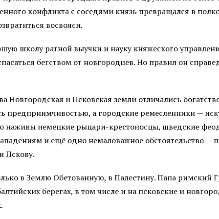
военного конфликта с соседями князь превращался в пол
звратиться восвояси.
ошую школу ратной выучки и науку княжеского управления
асаться бегством от новгородцев. Но правил он справед
а Новгородская и Псковская земли отличались богатство
ь предприимчивостью, а городские ремесленники — иску
до наживы немецкие рыцари-крестоносцы, шведские фео
 нападениям и ещё одно немаловажное обстоятельство — 
и Пскову.
лько в Землю Обетованную, в Палестину. Папа римский Г
алтийских берегах, в том числе и на псковские и новгоро
.