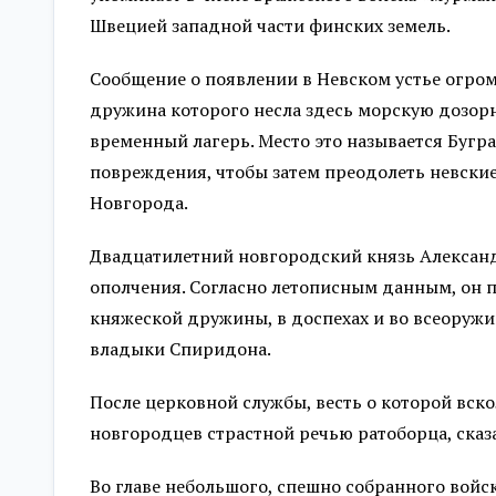
Швецией западной части финских земель.
Сообщение о появлении в Невском устье огро
дружина которого несла здесь морскую дозорн
временный лагерь. Место это называется Бугр
повреждения, чтобы затем преодолеть невские 
Новгорода.
Двадцатилетний новгородский князь Александр
ополчения. Согласно летописным данным, он по
княжеской дружины, в доспехах и во всеоружи
владыки Спиридона.
После церковной службы, весть о которой вс
новгородцев страстной речью ратоборца, сказав
Во главе небольшого, спешно собранного вой