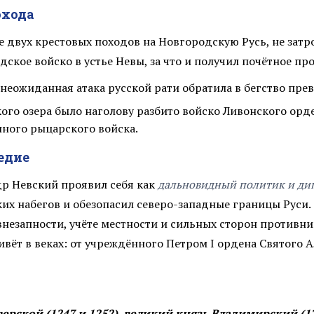
охода
е двух крестовых походов на Новгородскую Русь, не затр
ское войско в устье Невы, за что и получил почётное пр
неожиданная атака русской рати обратила в бегство пре
ого озера было наголову разбито войско Ливонского орде
ного рыцарского войска.
едие
р Невский проявил себя как
дальновидный политик и ди
х набегов и обезопасил северо-западные границы Руси.
 внезапности, учёте местности и сильных сторон противн
ивёт в веках: от учреждённого Петром I ордена Святого
верской (1247 и 1252), великий князь Владимирский (