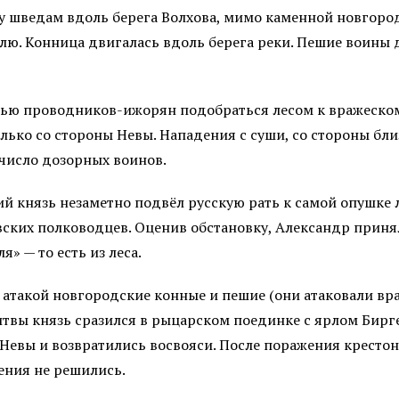
у шведам вдоль берега Волхова, мимо каменной новгоро
ю. Конница двигалась вдоль берега реки. Пешие воины д
щью проводников-ижорян подобраться лесом к вражеско
лько со стороны Невы. Нападения с суши, со стороны близ
 число дозорных воинов.
князь незаметно подвёл русскую рать к самой опушке л
ских полководцев. Оценив обстановку, Александр приня
» — то есть из леса.
 атакой новгородские конные и пешие (они атаковали вр
итвы князь сразился в рыцарском поединке с ярлом Бирг
а Невы и возвратились восвояси. После поражения крест
ения не решились.