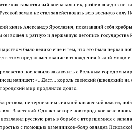
итве как талантливый военачальник, разбив шведов не чи
Русской земли не стал задействовать всю военную силу Н
ский князь Александр Ярославич, показавший себя храбр
 он вошёл в ратную и державную летопись государства 
рством было велико ещё и тем, что это была первая поб
дел в этом предзнаменование возрождения былой мощи и
ролевство поспешило заключить с Вольным городом мирн
писец напишет: «…Даст… король свейский (шведский) на 
вгородский мир продлился долго.
оярством, не терпевшим сильной княжеской власти, поб
авль-Залесский. Однако вскоре новгородское вече вновь
возглавил русскую рать в борьбе с вторгшимися с запад
хитростью с помощью изменников-бояр овладев Псковской