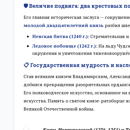
🛡️ Величие подвига: два крестовых п
Его главная историческая заслуга — сокрушени
молодой двадцатилетний князь
разбил швед
Невская битва (1240 г.):
Стремительная и 
Ледовое побоище (1242 г.):
На льду Чудск
окружения и уничтожения тяжеловооружён
📋 Государственная мудрость и насл
Став великим князем Владимирским, Александ
добился прекращения разорительных ордынски
Его полководческое искусство, основанное на
искусства. Память о святом князе-ратоборце ж
Великой Отечественной войны.
Князь Новгородский (1236-1251) и Т