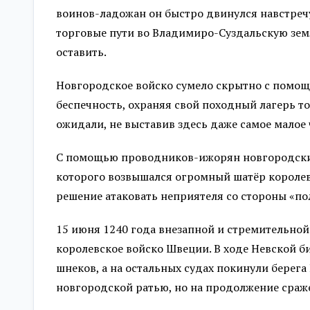
воинов-ладожан он быстро двинулся навстреч
торговые пути во Владимиро-Суздальскую земл
оставить.
Новгородское войско сумело скрытно с помо
беспечность, охраняя свой походный лагерь то
ожидали, не выставив здесь даже самое малое
С помощью проводников-ижорян новгородский 
которого возвышался огромный шатёр королев
решение атаковать неприятеля со стороны «поля
15 июня 1240 года внезапной и стремительной
королевское войско Швеции. В ходе Невской б
шнеков, а на остальных судах покинули берег
новгородской ратью, но на продолжение сраж