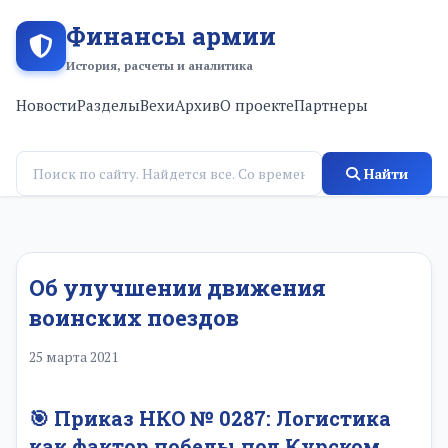
Финансы армии
История, расчеты и аналитика
Новости
Разделы
Вехи
Архив
О проекте
Партнеры
Найти
Об улучшении движения
воинских поездов
25 марта 2021
🎯 Приказ НКО № 0287: Логистика
как фактор победы под Курском