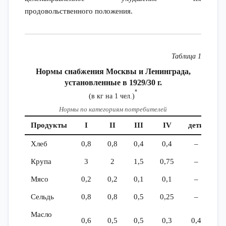
продовольственного положения.
Таблица 1
Нормы снабжения Москвы и Ленинграда,
установленные в 1929/30 г.
*
(в кг на 1 чел.)
Нормы по категориям потребителей
Продукты
I
II
III
IV
дети
Хлеб
0,8
0,8
0,4
0,4
–
Крупа
3
2
1,5
0,75
–
Мясо
0,2
0,2
0,1
0,1
–
Сельдь
0,8
0,8
0,5
0,25
–
Масло
0,6
0,5
0,5
0,3
0,4