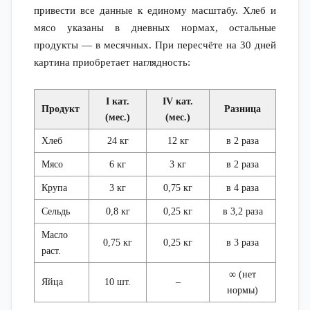
привести все данные к единому масштабу. Хлеб и
мясо указаны в дневных нормах, остальные
продукты — в месячных. При пересчёте на 30 дней
картина приобретает наглядность:
I кат.
IV кат.
Продукт
Разница
(мес.)
(мес.)
Хлеб
24 кг
12 кг
в 2 раза
Мясо
6 кг
3 кг
в 2 раза
Крупа
3 кг
0,75 кг
в 4 раза
Сельдь
0,8 кг
0,25 кг
в 3,2 раза
Масло
0,75 кг
0,25 кг
в 3 раза
раст.
∞ (нет
Яйца
10 шт.
–
нормы)