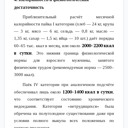
достаточность
Приблизительный расчёт месячной
калорийности пайка I категории (хлеб — 24 кг, крупа
— 3 кг, мясо — 6 кг, сельдь — 0,8 кг, масло —
1,35 кг, сахар — 1,5 кг, яйца — 10 шт.) даёт порядка
2000–2200 ккал
60–65 тыс. ккал в месяц, или около
в сутки
. Это нижняя граница физиологической
нормы для взрослого мужчины, занятого
физическим трудом (рекомендуемая норма — 2500–
3000 ккал).
Паёк IV категории при аналогичном подсчёте
1200–1400 ккал в сутки
обеспечивал лишь около
,
что соответствует состоянию хронического
недоедания. Категория «нетрудящихся» была
обречена на полуголодное существование даже при
условии полного выкупа всех положенных по
нормам продуктов.