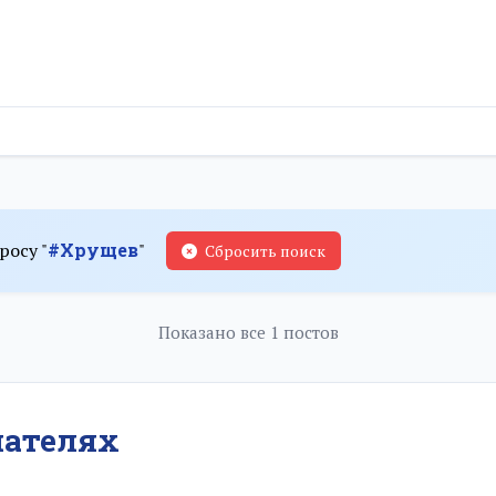
росу "
#Хрущев
"
Сбросить поиск
Показано все 1 постов
мателях