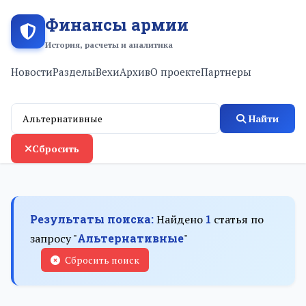
Финансы армии
История, расчеты и аналитика
Новости
Разделы
Вехи
Архив
О проекте
Партнеры
Найти
Сбросить
Результаты поиска:
Найдено
1
статья по
запросу "
Альтернативные
"
Сбросить поиск