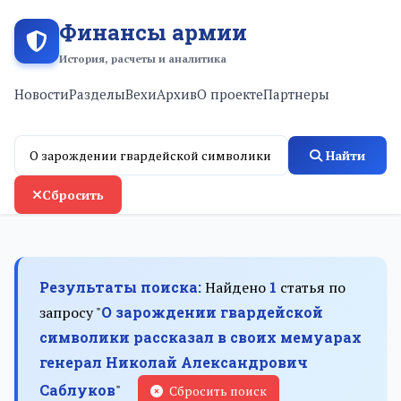
Финансы армии
История, расчеты и аналитика
Новости
Разделы
Вехи
Архив
О проекте
Партнеры
Найти
Сбросить
Результаты поиска:
Найдено
1
статья по
запросу "
О зарождении гвардейской
символики рассказал в своих мемуарах
генерал Николай Александрович
Саблуков
"
Сбросить поиск