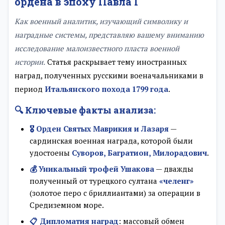
ордена в эпоху Павла I
Как военный аналитик, изучающий символику и
наградные системы, представляю вашему вниманию
исследование малоизвестного пласта военной
истории.
Статья раскрывает тему иностранных
наград, полученных русскими военачальниками в
период
Итальянского похода 1799 года
.
🔍 Ключевые факты анализа:
🎖️ Орден Святых Маврикия и Лазаря
—
сардинская военная награда, которой были
удостоены
Суворов, Багратион, Милорадович
.
💰 Уникальный трофей Ушакова
— дважды
полученный от турецкого султана
«челенг»
(золотое перо с бриллиантами) за операции в
Средиземном море.
📋 Дипломатия наград
: массовый обмен