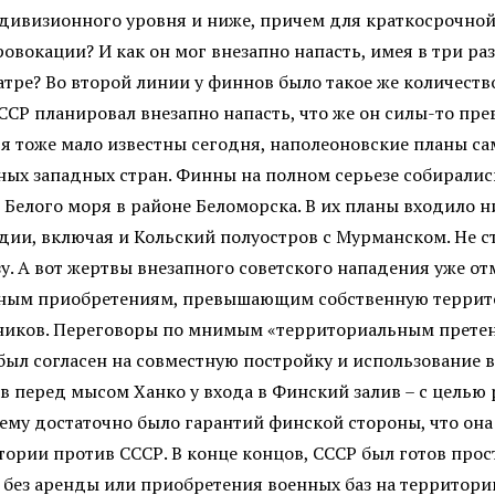
дивизионного уровня и ниже, причем для краткосрочной к
овокации? И как он мог внезапно напасть, имея в три р
атре? Во второй линии у финнов было такое же количество
ССР планировал внезапно напасть, что же он силы-то пре
я тоже мало известны сегодня, наполеоновские планы с
х западных стран. Финны на полном серьезе собирались
 Белого моря в районе Беломорска. В их планы входило н
дии, включая и Кольский полуостров с Мурманском. Не с
у. А вот жертвы внезапного советского нападения уже о
льным приобретениям, превышающим собственную террит
зников. Переговоры по мнимым «территориальным претен
был согласен на совместную постройку и использование в
 перед мысом Ханко у входа в Финский залив – с целью
 ему достаточно было гарантий финской стороны, что она
тории против СССР. В конце концов, СССР был готов про
 без аренды или приобретения военных баз на территори