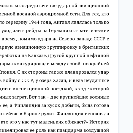
озможным сосредоточение ударной авиационной
менной военной аэродромной сети. Для тех, кто
о середину 1944 года, Англия являлась только
 уходили в рейды на Германию стратегические
 время, помимо удара на Северо-западе СССР с
ударную авиационную группировку в британских
еработки на Кавказе. Другой крупной нефтяной
ацдарма конкурировали между собой, по крайней
Япония. С их стороны так же планировался удар
войну с СССР, у озера Хасан, и вела неудачные
дии с инспекционной поездкой, в ходе которой
ных затрат. Вот так – две крупнейшие военные
 ее, а Финляндия за кусок добычи, была готова
 сейчас в Европе рулит. Финляндия исполняла
кто это у нас тут маленьких обижает?» История
 нивелировал ее роль как плацдарма воздушной