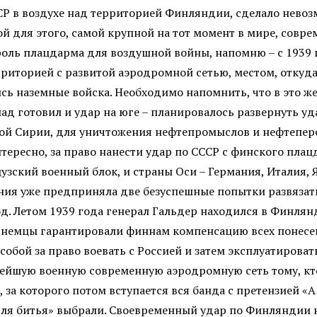
ССР в воздухе над территорией Финляндии, сделало нев
 для этого, самой крупной на тот момент в мире, совре
оль плацдарма для воздушной войны, напомню – с 1939 п
риторией с развитой аэродромной сетью, местом, откуда
ь наземные войска. Необходимо напомнить, что в это же
апад готовил и удар на юге – планировалось развернуть 
ской Сирии, для уничтожения нефтепромыслов и нефтепер
интересно, за право нанести удар по СССР с финского пл
узский военный блок, и страны Оси – Германия, Италия, 
ния уже предприняла две безуспешные попытки развязать 
д. Летом 1939 года генерал Гальдер находился в Финлян
 немцы гарантировали финнам компенсацию всех понесен
бой за право воевать с Россией и затем эксплуатировать
йшую военную современную аэродромную сеть тому, кто
а которого потом вступается вся банда с претензией «А 
а для битья» выбрали. Своевременный удар по Финляндии