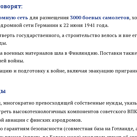
говорят:
омную сеть
для размещения
3000 боевых самолетов
, х
дромной сети Германии к 22 июня 1941 года.
рть государственного, а строительство велось и вне ег
ды.
рта военных материалов шла в Финляндию. Поставки такж
ней войны.
цию и подготовку к войне, включая эвакуацию приграни
ды
, многократно превосходящей собственные нужды, указы
 треть высокотехнологичных компонентов советского В
ой авиации с финских аэродромов.
 гарантиям безопасности (совместная база на Готланде, 