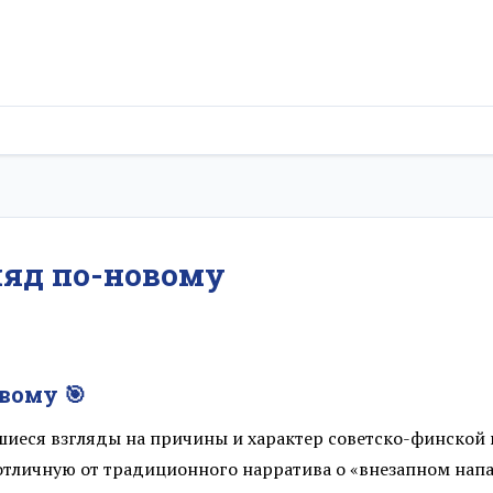
гляд по-новому
овому 🎯
шиеся взгляды на причины и характер советско-финской
отличную от традиционного нарратива о «внезапном нап