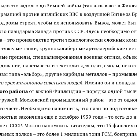
было это задолго до Зимней войны (так называют в Финл
манией против английских ВВС в воздушной Битве за Бр
родромы строят, чтобы их использовать. Вывод может бы
го плацдарма Запада против СССР. Здесь необходимо от
 – это производство трети технологически сложных комп
 тяжелые танки, крупнокалиберные артиллерийские систе
ные прицелы, специализированная военная оптика, объ
дование, пластмассы и текстолит для плат, смолы, некот
авы типа «эльбор», другие карбиды металлов – промышл
о трех миллионов советских людей
. Именно он и попада
ого района
от южной Финляндии – порядка одной тысяч
грузкой. Московский промышленный район – это от одно
го часть. Необходимо напомнить, что план по подготовке
стью закончила еще к октябрю 1939 года – то есть до на
йне с СССР. Можно напомнить читателям, что 15 фински
ельных полков – это более 1 миллиона тонн ГСМ, боеприп