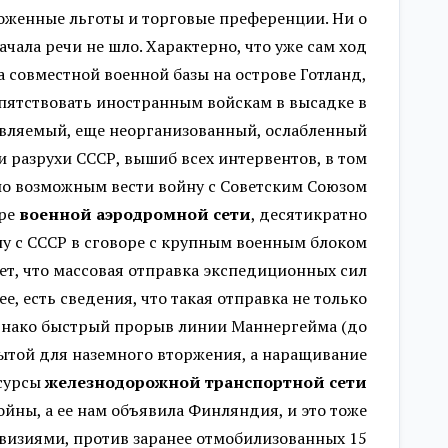
моженные льготы и торговые преференции. Ни о
ала речи не шло. Характерно, что уже сам ход
 совместной военной базы на острове Готланд,
репятствовать иностранным войскам в высадке в
равляемый, еще неорганизованный, ослабленный
 разрухи СССР, вышиб всех интервентов, в том
ало возможным вести войну с Советским Союзом
ире
военной аэродромной сети
, десятикратно
ну с СССР в сговоре с крупным военным блоком
ет, что массовая отправка экспедиционных сил
, есть сведения, что такая отправка не только
Однако быстрый прорыв линии Маннергейма (до
ытой для наземного вторжения, а наращивание
есурсы
железнодорожной транспортной сети
ойны, а ее нам объявила Финляндия, и это тоже
визиями, против заранее отмобилизованных 15