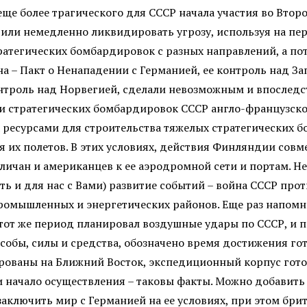
еще более трагического для СССР начала участия во Вто
 или немедленно ликвидировать угрозу, используя на пе
ратегических бомбардировок с разных направлений, а пот
а – Пакт о Ненападении с Германией, ее контроль над За
онтроль над Норвегией, сделали невозможным и впослед
 стратегических бомбардировок СССР англо-французской
а ресурсами для строительства тяжелых стратегических 
я их полетов. В этих условиях, действия Финляндии сов
гличан и американцев к ее аэродромной сети и портам. Н
ть и для нас с Вами) развитие событий – война СССР про
омышленных и энергетических районов. Еще раз напомню
этот же период планировал воздушные удары по СССР, и 
особы, силы и средства, обозначено время достижения г
ованы на Ближний Восток, экспедиционный корпус готови
и начало осуществления – таковы факты. Можно добавить 
заключить мир с Германией на ее условиях, при этом бр