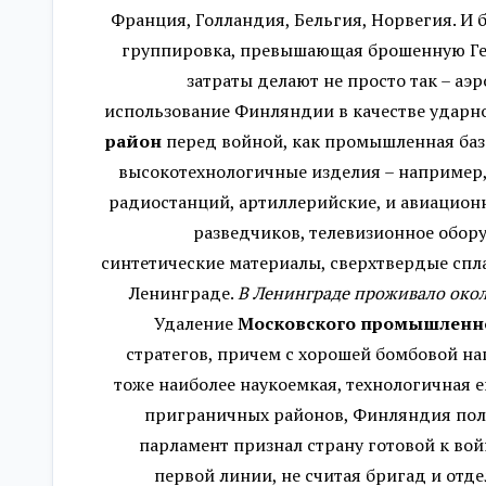
Франция, Голландия, Бельгия, Норвегия. И 
группировка, превышающая брошенную Гер
затраты делают не просто так – аэ
использование Финляндии в качестве ударно
район
перед войной, как промышленная база
высокотехнологичные изделия – например,
радиостанций, артиллерийские, и авиацион
разведчиков, телевизионное обору
синтетические материалы, сверхтвердые спл
Ленинграде.
В Ленинграде проживало окол
Удаление
Московского промышленн
стратегов, причем с хорошей бомбовой на
тоже наиболее наукоемкая, технологичная е
приграничных районов, Финляндия полно
парламент признал страну готовой к во
первой линии, не считая бригад и отд