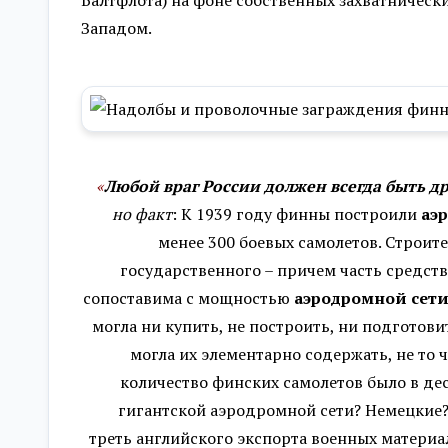
Балтфлота) на фоне собственных захватническ
Западом.
«
Любой враг России должен всегда быть 
но факт
: К 1939 году финны построили
аэр
менее 300 боевых самолетов. Строит
государственного – причем часть средств
сопоставима с мощностью
аэродромной сет
могла ни купить, не построить, ни подготови
могла их элементарно содержать, не то 
количество финских самолетов было в де
гигантской аэродромной сети? Немецкие? 
треть английского экспорта военных матер