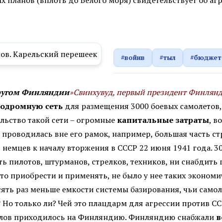
их планов (вплоть до Белого моря) свидетельствует об 
#войнв
#тыл
#бюджет
другом Финляндии
»Свинхувуд, первый президент Финлян
одромную сеть
для размещения 3000 боевых самолетов,
ельство такой сети – огромные
капитальные затраты
, 
 проводилась вне его рамок, например, большая часть с
и
немцев к началу вторжения в СССР 22 июня 1941 года. 
ть пилотов, штурманов, стрелков, техников, ни снабдить
что приобрести и применять, не было у нее таких эконом
сять раз меньше емкости системы базирования, чьи само
Но только ли? Чей это плацдарм для агрессии против ССС
иалов приходилось на Финляндию. Финляндию снабжали
в