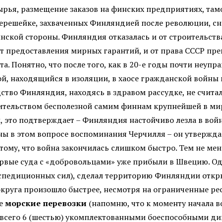
сырья, размещение заказов на финских предприятиях, та
ерешейке, захваченных Финляндией после революции, снач
ской стороны. Финляндия отказалась и от строительства
и от предоставления мирных гарантий, и от права СССР п
. Понятно, что после того, как в 20-е годы почти неуп
, находящийся в изоляции, в хаосе гражданской войны и
дство Финляндия, находясь в здравом рассудке, не счит
оительством бесполезной самим финнам крупнейшей в м
 это подтверждает – Финляндия настойчиво лезла в вой
рны в этом вопросе воспоминания Черчилля – он утвержда
ому, что война закончилась слишком быстро. Тем не менее
первые суда с «добровольцами» уже прибыли в Швецию. 
спедиционных сил), сделал территорию Финляндии откр
округа произошло быстрее, несмотря на ограниченные р
е
морские перевозки
(напомню, что к моменту начала в
 всего 6 (шестью) укомплектованными боеспособными ди