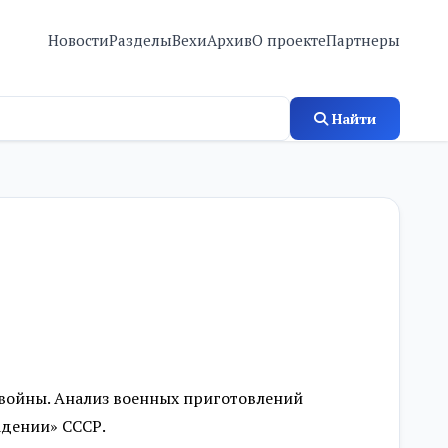
Новости
Разделы
Вехи
Архив
О проекте
Партнеры
Найти
 войны. Анализ военных приготовлений
адении» СССР.