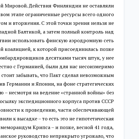
рой Мировой. Действия Финляндии не оставляли
рвом этапе ограниченные ресурсы всего одного
ом и вторжения. С этой точки зрения нельзя не
падной Балтикой, а затем полный контроль над
ствии использовать финскую аэродромную сеть
 коалицией, к которой присоединилась позже
бомбардировщиков десятками тысяч штук, у нее
местно с Германией, были для нас несоизмеримо
е стоит забывать, что Пакт сделал невозможным
тив Германии и Японии, на фоне стратегических
 – несмотря на ведение «странной войны» без
посылку экспедиционного корпуса против СССР
отовности к проведению, части обеспечивающей
ли к высадке – то есть это не гипотетическая
меморандум Крипса – и позже, весной 41 года,
итанское руководство неприкрыто угрожало, что