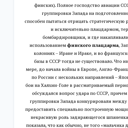
финских). Полное господство авиации С
группировки Запада на подготовленной
способен пытаться отрицать стратегическую р
и исключительно плацдармом, тер
бомбардировщики, и где накапливалис
использованием
финского плацдарма
, З
колониях – Иране и Ираке, и во француз
базы в СССР тогда не существовало. Что 
мере, до начала войны в Европе, Англо-Франц
по России с нескольких направлений – Япо
бои на Халхин-Голе в рассматриваемый перио
обсуждался вопрос удара по СССР, причем
группировки Запада конкурировали между со
предоставить специально построенную мощне
некрасивую роль задирающегося шпаненка, з
показала, что как обычно, не того «мальчик