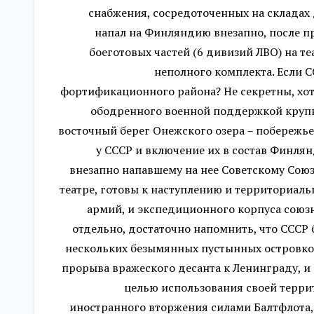
снабжения, сосредоточенных на складах 
напал на Финляндию внезапно, после пр
боеготовых частей (6 дивизий ЛВО) на те
неполного комплекта. Если С
фортификационного района? Не секретны, хот
ободренного военной поддержкой крупны
восточный берег Онежского озера – побережье
у СССР и включение их в состав Финлян
внезапно напавшему на нее Советскому Союз
театре, готовы к наступлению и территориа
армий, и экспедиционного корпуса сою
отдельно, достаточно напомнить, что СССР 
нескольких безымянных пустынных островков
прорыва вражеского десанта к Ленинграду, и
целью использования своей терри
иностранного вторжения силами Балтфлота,