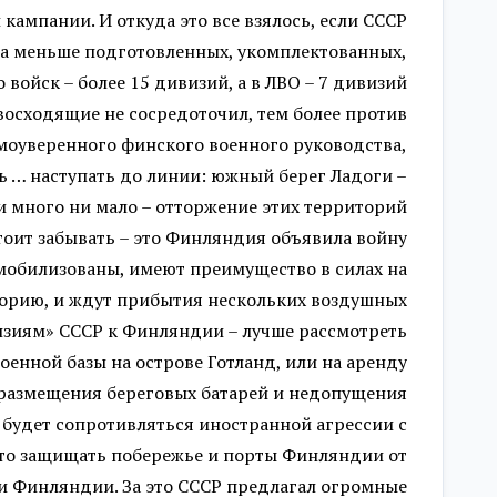
ампании. И откуда это все взялось, если СССР
аза меньше подготовленных, укомплектованных,
 войск – более 15 дивизий, а в ЛВО – 7 дивизий
восходящие не сосредоточил, тем более против
амоуверенного финского военного руководства,
 … наступать до линии: южный берег Ладоги –
и много ни мало – отторжение этих территорий
тоит забывать – это Финляндия объявила войну
тмобилизованы, имеют преимущество в силах на
орию, и ждут прибытия нескольких воздушных
зиям» СССР к Финляндии – лучше рассмотреть
оенной базы на острове Готланд, или на аренду
 размещения береговых батарей и недопущения
 будет сопротивляться иностранной агрессии с
сто защищать побережье и порты Финляндии от
и Финляндии. За это СССР предлагал огромные