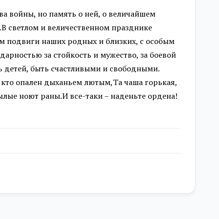
а войны, но память о ней, о величайшем
В светлом и величественном празднике
ем подвиги наших родных и близких, с особым
арностью за стойкость и мужество, за боевой
ть детей, быть счастливыми и свободными.
, кто опален дыханьем лютым,Та чаша горькая,
ылые ноют раны.И все-таки – наденьте ордена!