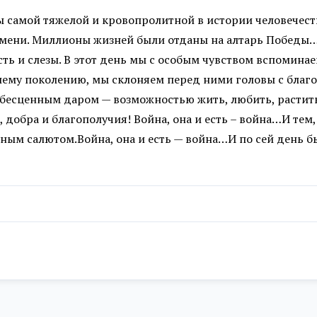
ы самой тяжелой и кровопролитной в истории человечеств
мени. Миллионы жизней были отданы на алтарь Победы…
сть и слезы. В этот день мы с особым чувством вспомина
ему поколению, мы склоняем перед ними головы с благод
ас бесценным даром — возможностью жить, любить, расти
, добра и благополучия! Война, она и есть – война…И тем
ным салютом.Война, она и есть — война…И по сей день б