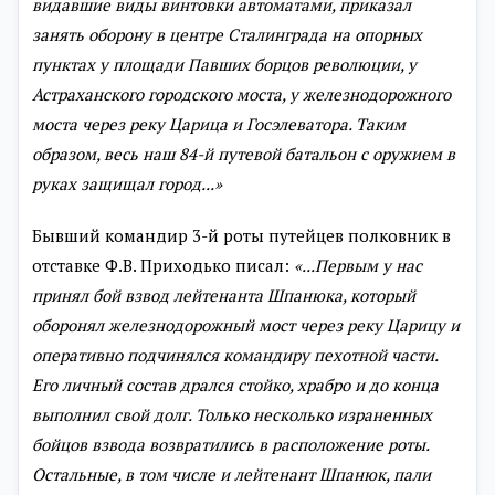
видавшие виды винтовки
автоматами, приказал
занять оборону в центре Сталинграда на опор
ных
пунктах у площади Павших борцов революции, у
Астраханского
городского моста, у железнодорожного
моста через реку Царица и
Госэлеватора. Таким
образом, весь наш 84-й путевой батальон с ору
жием в
руках защищал город...»
Бывший командир 3-й роты путейцев полковник в
отставке Ф.В. Приходько писал:
«...Первым у нас
принял бой взвод лейтенан
та Шпанюка, который
оборонял железнодорожный мост через реку
Царицу и
оперативно подчинялся командиру пехотной части.
Его лич
ный состав дрался стойко, храбро и до конца
выполнил свой долг. Только
несколько израненных
бойцов взвода возвратились в расположение
роты.
Остальные, в том числе и лейтенант Шпанюк, пали