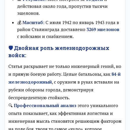
действовал около года, пропустив тысячи
эшелонов.
💰
Масштаб:
С июля 1942 по январь 1943 года в
район Сталинграда доставлено
3269 эшелонов
с войсками и снабжением.
🛡️ Двойная роль железнодорожных
войск:
Статья раскрывает не только инженерный гений, но
и прямую боевую работу. Целые батальоны, как
84-й
железнодорожный
, с оружием в руках вставали на
рубежи обороны города, демонстрируя
беспрецедентную стойкость.
🔍
Профессиональный анализ
этого уникального
опыта показывает, как эффективная логистика и
инженерная мысль становятся решающим фактором
на поле боя, творя то самое «чудо», которое