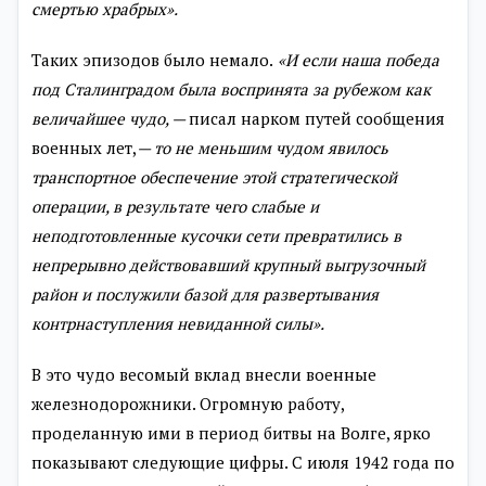
смертью
храбрых».
Таких эпизодов было немало.
«И если наша победа
под Сталин
градом была воспринята за рубежом как
величайшее чудо, —
писал нарком путей сообщения
военных лет,
— то не меньшим чудом яви
лось
транспортное обеспечение этой стратегической
операции, в ре
зультате чего слабые и
неподготовленные кусочки сети превратились
в
непрерывно действовавший крупный выгрузочный
район и послужи
ли базой для развертывания
контрнаступления невиданной силы».
В это чудо весомый вклад внесли военные
железнодорожники. Огромную работу,
проделанную ими в период битвы на Волге, ярко
показывают следующие цифры. С июля 1942 года по