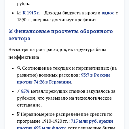
рубль.
📈
К 1913 г.
– Доходы бюджета выросли
вдвое
с
1890 г., впервые достигнут профицит.
⚔️ Финансовые просчеты оборонного
сектора
Несмотря на рост расходов, их структура была
неэффективна:
🔍 Соотношение текущих и перспективных (на
развитие) военных расходов:
93:7 в России
против 74:26 в Германии
.
⚡
85%
металлорежущих станков закупалось за
рубежом, что указывало на технологическое
отставание.
🎖️ Неравномерное распределение средств по
программе 1910-1920 гг.:
715 млн руб. армии
против 695 млн флоту
, хотя решающие битвы