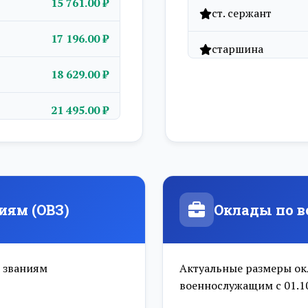
15 761.00 ₽
ст. сержант
17 196.00 ₽
старшина
18 629.00 ₽
прапорщик
21 495.00 ₽
ст. прапорщик
22 926.00 ₽
мл. лейтенант
24 359.00 ₽
лейтенант
иям (ОВЗ)
Оклады по в
25 076.00 ₽
ст. лейтенант
25 791.00 ₽
капитан
 званиям
Актуальные размеры ок
военнослужащим с 01.1
28 655.00 ₽
майор