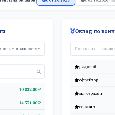
(ин
ти
Оклад по вои
иповым должностям
рядовой
ефрейтор
10 032.00 ₽
мл. сержант
14 331.00 ₽
сержант