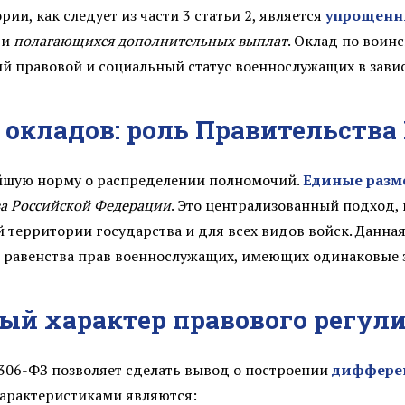
ии, как следует из части 3 статьи 2, является
упрощен
47 998.00 ₽
и
полагающихся дополнительных выплат
. Оклад по воин
ый правовой и социальный статус военнослужащих в зави
48 713.00 ₽
 окладов: роль Правительства
49 430.00 ₽
50 146.00 ₽
ейшую норму о распределении полномочий.
Единые разм
ва Российской Федерации
. Это централизованный подход,
50 863.00 ₽
й территории государства и для всех видов войск. Данн
 равенства прав военнослужащих, имеющих одинаковые 
51 579.00 ₽
52 295.00 ₽
ый характер правового регул
53 012.00 ₽
306-ФЗ позволяет сделать вывод о построении
дифферен
характеристиками являются: