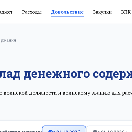
юджет
Расходы
Довольствие
Закупки
ВПК
ержания
лад денежного содер
о воинской должности и воинскому званию для ра
действия окладов:
с 01.10.2025
с 01.10.2026