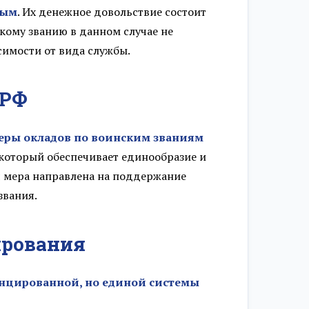
ным
. Их денежное довольствие состоит
скому званию в данном случае не
симости от вида службы.
 РФ
еры окладов по воинским званиям
 который обеспечивает единообразие и
ая мера направлена на поддержание
звания.
ирования
цированной, но единой системы