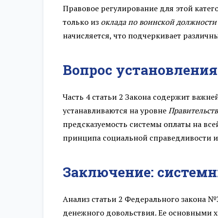
Правовое регулирование для этой категор
Разряд 37
только из
оклада по воинской должности
начисляется, что подчеркивает различн
Разряд 38
Вопрос установления
Разряд 39
Разряд 40
Часть 4 статьи 2 Закона содержит важн
устанавливаются на уровне
Правительст
Разряд 41
предсказуемость системы оплаты на все
принципа социальной справедливости и
Разряд 42
Разряд 43
Заключение: системн
Разряд 44
Анализ статьи 2 Федерального закона №
денежного довольствия. Ее основными 