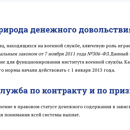
35 819.00 ₽
природа денежного довольстви
36 536.00 ₽
37 252.00 ₽
иц, находящихся на военной службе, ключевую роль игра
альным законом от 7 ноября 2011 года №306-ФЗ
. Данный
37 970.00 ₽
ие для функционирования института военной службы. Как 
о нормы начали действовать с 1 января 2013 года.
38 686.00 ₽
служба по контракту и по при
39 400.00 ₽
40 118.00 ₽
чение в правовом статусе денежного содержания в зави
я понимания всей системы выплат.
40 835.00 ₽