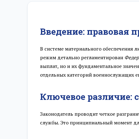
Разряд 20
Введение: правовая 
Разряд 21
Разряд 22
В системе материального обеспечения л
режим детально регламентирован
Федер
Разряд 23
выплат, но и их фундаментальное значен
отдельных категорий военнослужащих ег
Разряд 24
Ключевое различие: 
Разряд 25
Разряд 26
Законодатель проводит четкое разграни
службы. Это принципиальный момент дл
Разряд 27