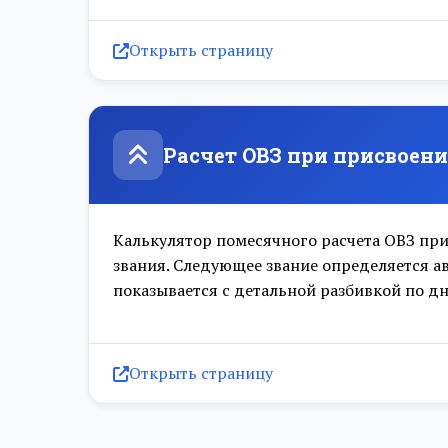
Разряд 11
Открыть страницу
Разряд 12
Разряд 13
Расчет ОВЗ при присвоени
Разряд 14
Разряд 15
Калькулятор помесячного расчета ОВЗ пр
звания. Следующее звание определяется ав
Разряд 16
показывается с детальной разбивкой по д
Разряд 17
Открыть страницу
Разряд 18
Разряд 19