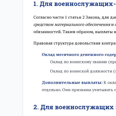
1. Для военнослужащих
Разряд 28
Разряд 29
Согласно части 1 статьи 2 Закона, для 
средством материального обеспечения
и 
Разряд 30
обязанностей. Таким образом, выплаты 
Правовая структура довольствия контрак
Разряд 31
Оклад месячного денежного соде
Разряд 32
Оклад по воинскому званию (пр
Разряд 33
Оклад по воинской должности (
Дополнительные выплаты:
К окла
Разряд 34
отдельно. Они призваны учитывать 
Разряд 35
2. Для военнослужащих
Разряд 36