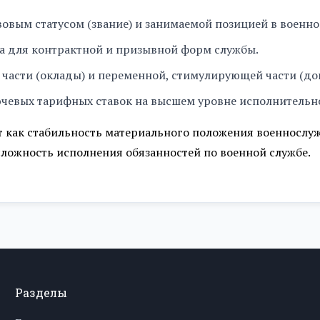
53 727.00 ₽
вовым статусом (звание) и занимаемой позицией в военно
54 444.00 ₽
а для контрактной и призывной форм службы.
57 308.00 ₽
 части (оклады) и переменной, стимулирующей части (д
чевых тарифных ставок на высшем уровне исполнительно
60 176.00 ₽
т как стабильность материального положения военнослуж
63 039.00 ₽
ложность исполнения обязанностей по военной службе.
64 473.00 ₽
Разделы