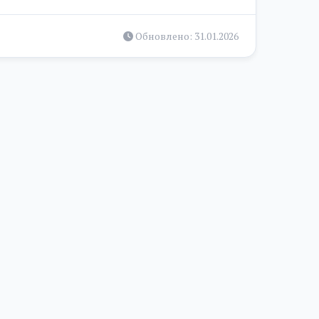
17 196.00 ₽
Обновлено: 31.01.2026
18 629.00 ₽
28 655.00 ₽
т
31 521.00 ₽
ик
35 819.00 ₽
38 686.00 ₽