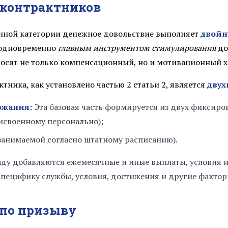
-контрактников
41 549.00 ₽
42 267.00 ₽
данной категории денежное довольствие выполняет
двойн
одновременно
главным инструментом стимулирования
до
42 983.00 ₽
носят не только компенсационный, но и мотивационный х
тника, как установлено частью 2 статьи 2, является
двух
43 698.00 ₽
ржания:
Эта базовая часть формируется из двух фиксиро
44 416.00 ₽
исвоенному персонально);
45 132.00 ₽
занимаемой согласно штатному расписанию).
ду добавляются ежемесячные и иные выплаты, условия и
45 849.00 ₽
специфику службы, условия, достижения и другие фактор
46 565.00 ₽
 по призыву
47 281.00 ₽