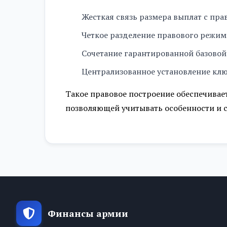
Разряд 45
Жесткая связь размера выплат с пра
Разряд 46
Четкое разделение правового режим
Разряд 47
Сочетание гарантированной базовой
Централизованное установление клю
Разряд 48
Такое правовое построение обеспечивае
Разряд 49
позволяющей учитывать особенности и с
Разряд 50
Финансы армии