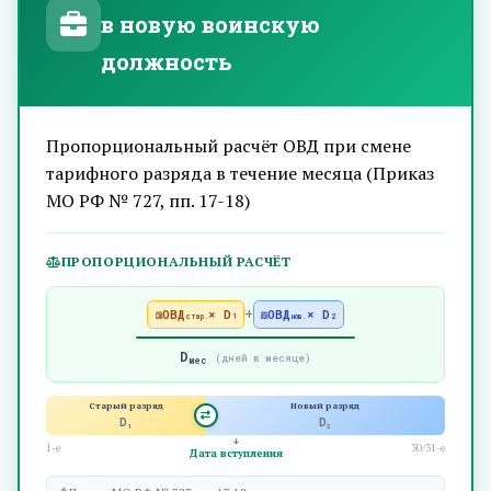
в новую воинскую
должность
Пропорциональный расчёт ОВД при смене
тарифного разряда в течение месяца (Приказ
МО РФ № 727, пп. 17-18)
ПРОПОРЦИОНАЛЬНЫЙ РАСЧЁТ
+
ОВД
× D
ОВД
× D
стар.
1
нов.
2
D
(дней в месяце)
мес
Старый разряд
Новый разряд
D
D
1
2
1-е
30/31-е
Дата вступления