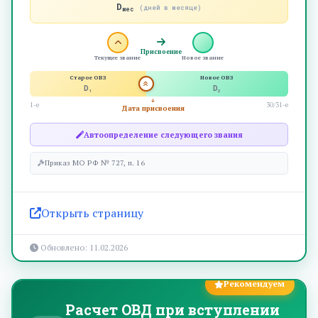
D
(дней в месяце)
мес
Присвоение
Текущее звание
Новое звание
Старое ОВЗ
Новое ОВЗ
D
D
1
2
1-е
30/31-е
Дата присвоения
Автоопределение следующего звания
Приказ МО РФ № 727, п. 16
Открыть страницу
Обновлено: 11.02.2026
Рекомендуем
Расчет ОВД при вступлении