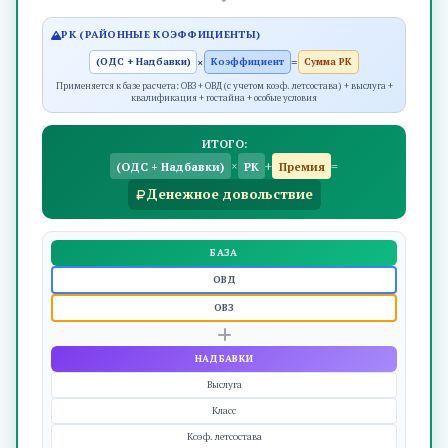
РК (РАЙОННЫЕ КОЭФФИЦИЕНТЫ)
×
=
(ОДС + Надбавки)
Коэффициент
Сумма РК
Применяется к базе расчета: ОВЗ + ОВД (с учетом коэф. летсостава) + выслуга +
квалификация + гостайна + особые условия
ИТОГО:
×
+
=
(ОДС + Надбавки)
РК
Премия
Денежное довольствие
БАЗА
ОВД
ОВЗ
НАДБАВКИ
Выслуга
Класс
Коэф. летсостава