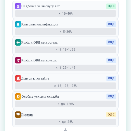
Надбавка за выслугу лет
ОДС
× 10-40%
Классная квалификация
ОВД
× 5-30%
Коэф. к ОВД летсостава
ОВД
× 1,10-1,30
Коэф. к ОВД летно-исп.
ОВД
× 1,20-1,40
Допуск к гостайне
ОВД
× 10, 20, 25%
Особые условия службы
ОВД
× до 100%
Премия
ОДС
× до 25%