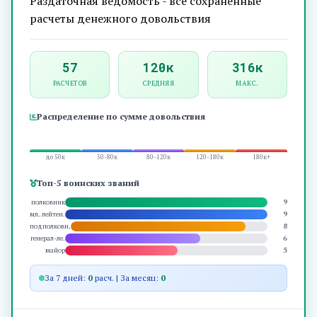
Раздаточная ведомость - все сохраненные
расчеты денежного довольствия
57
120к
316к
РАСЧЕТОВ
СРЕДНЯЯ
МАКС.
Распределение по сумме довольствия
до 50к
50-80к
80-120к
120-180к
180к+
Топ-5 воинских званий
9
полковник
9
мл. лейтен.
8
подполковн.
6
генерал-ле.
5
майор
За 7 дней:
0
расч. | За месяц:
0